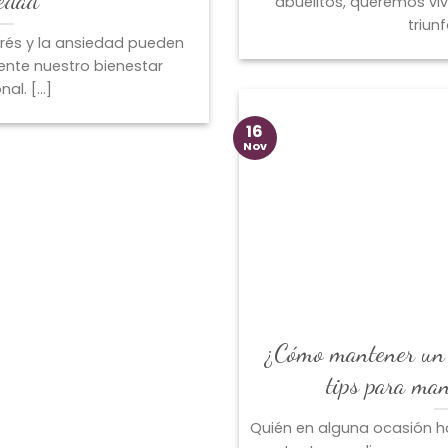
abuelitos, queremos viv
triunf
trés y la ansiedad pueden
ente nuestro bienestar
l. [...]
16
Nov
¿Cómo mantener un 
tips para man
Quién en alguna ocasión 