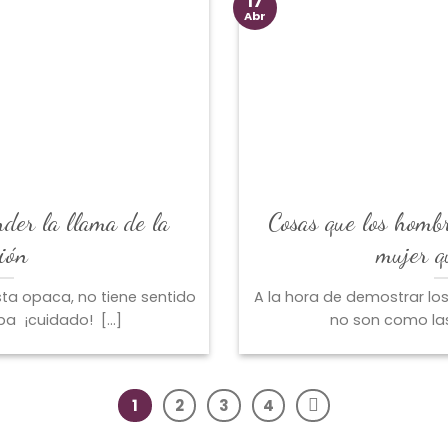
17
Abr
nder la llama de la
Cosas que los hombr
ión
mujer 
esta opaca, no tiene sentido
A la hora de demostrar lo
a ¡cuidado! [...]
no son como las 
1
2
3
4