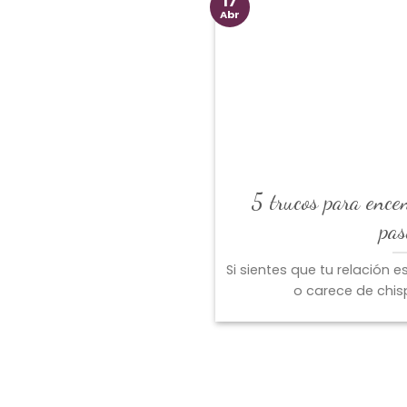
17
Abr
5 trucos para ence
pas
Si sientes que tu relación 
o carece de chisp