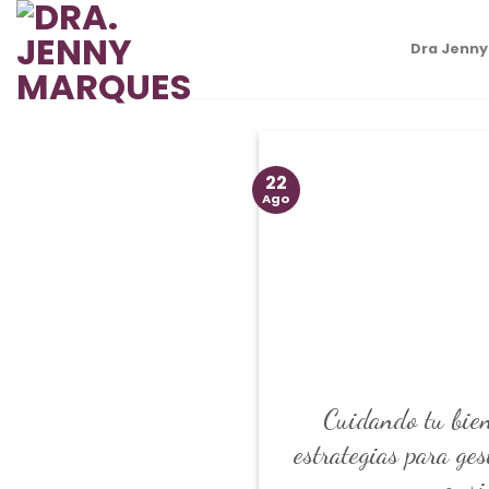
Skip
to
Dra Jenn
content
22
Ago
Cuidando tu bien
estrategias para ges
ansi