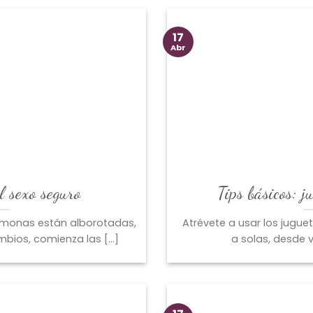
17
Abr
l sexo seguro
Tips básicos: j
rmonas están alborotadas,
Atrévete a usar los jugue
bios, comienza las [...]
a solas, desde v