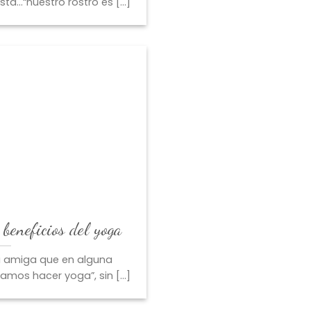
ta…“nuestro rostro es [...]
, beneficios del yoga
 amiga que en alguna
amos hacer yoga”, sin [...]