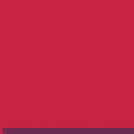
5 trucos para encender la llama de la pasión
Si sientes que tu relación esta opaca, no tiene sentido o
17