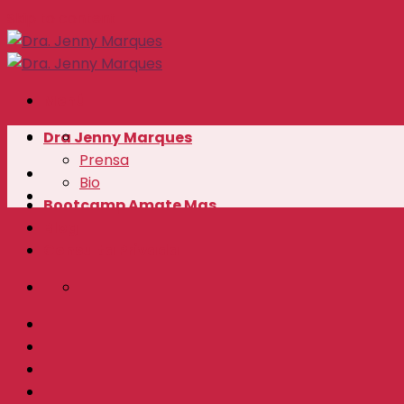
Skip to content
Menú
Dra Jenny Marques
Prensa
Bio
Bootcamp Amate Mas
Blog
Consulta Privada