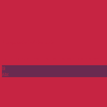
Inseguridad al desnudo
La confianza en nosotros mismos, es lo que nos llevará a
19
Abr