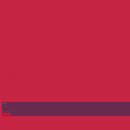
6 tips para el sexo seguro
En una edad donde las hormonas están alborotadas, en e
17
Abr