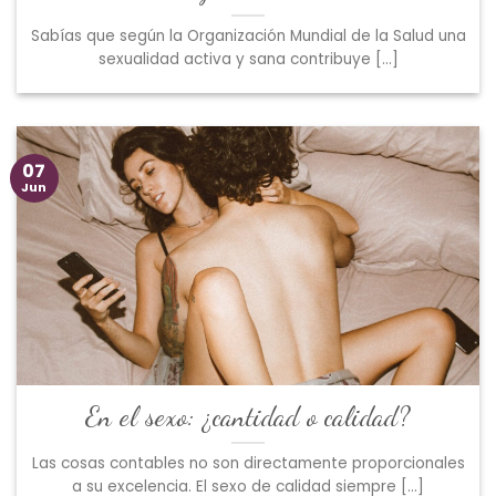
Sabías que según la Organización Mundial de la Salud una
sexualidad activa y sana contribuye [...]
07
Jun
En el sexo: ¿cantidad o calidad?
Las cosas contables no son directamente proporcionales
a su excelencia. El sexo de calidad siempre [...]