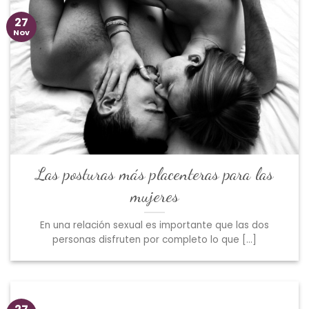
27
Nov
Las posturas más placenteras para las
mujeres
En una relación sexual es importante que las dos
personas disfruten por completo lo que [...]