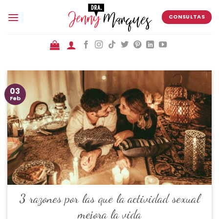
Skip
to
CONSULTAS
content
03
Feb
3 razones por las que la actividad sexual
mejora la vida