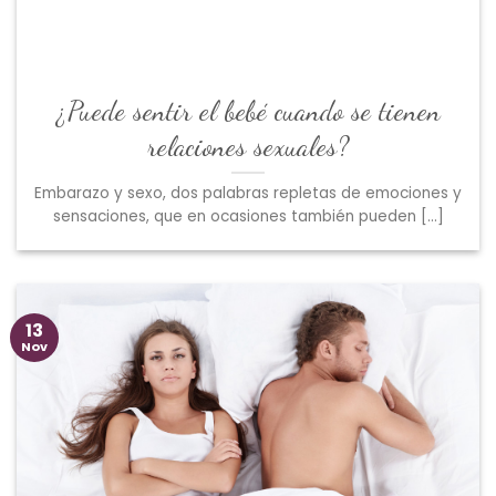
¿Puede sentir el bebé cuando se tienen
relaciones sexuales?
Embarazo y sexo, dos palabras repletas de emociones y
sensaciones, que en ocasiones también pueden [...]
13
Nov