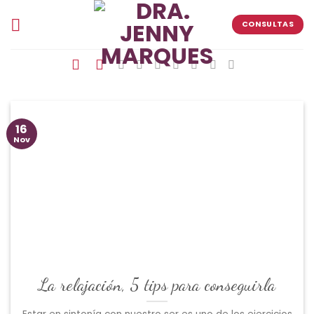
Skip
to
CONSULTAS
content
16
Nov
La relajación, 5 tips para conseguirla