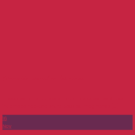
Educación sexual en los niños
El sexo es un tema que en oportunidades resulta ser
incomodo hablarlo entre adultos, imagínense [...]
16
Nov