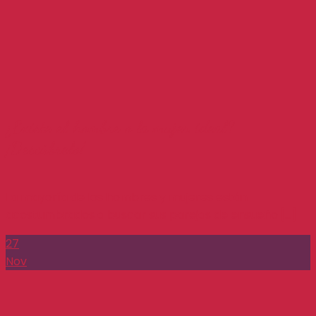
¿Existe el hombre o la mujer ideal?
¡Descúbrelo!
La mayoría de los hombres y mujeres están
acostumbrados a buscar sus parejas de ensueño [...]
27
Nov