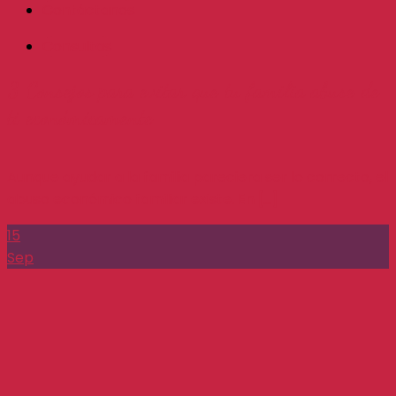
Contáctanos
Consultas
3 Consejos para evitar que tu familia abuse de
ti económicamente
Aunque ayudar a la familia pareciera ser lo correcto, el
abuso económico familiar existe. En [...]
15
Sep