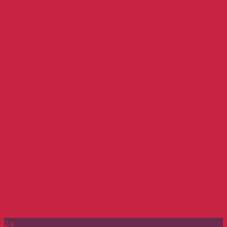
Baby Shower, ¿una celebración necesaria?
El simple hecho de llevar una nueva vida dentro de
nuestro cuerpo es motivo de [...]
24