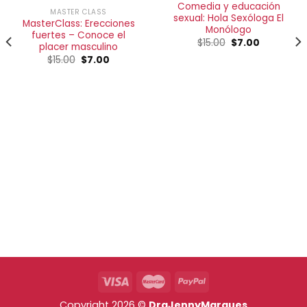
Comedia y educación
MASTER CLASS
sexual: Hola Sexóloga El
MasterClass: Erecciones
Monólogo
fuertes – Conoce el
$
15.00
El
$
7.00
El
placer masculino
precio
precio
$
15.00
El
$
7.00
El
original
actual
precio
precio
era:
es:
original
actual
$15.00.
$7.00.
era:
es:
$15.00.
$7.00.
Copyright 2026 ©
DraJennyMarques