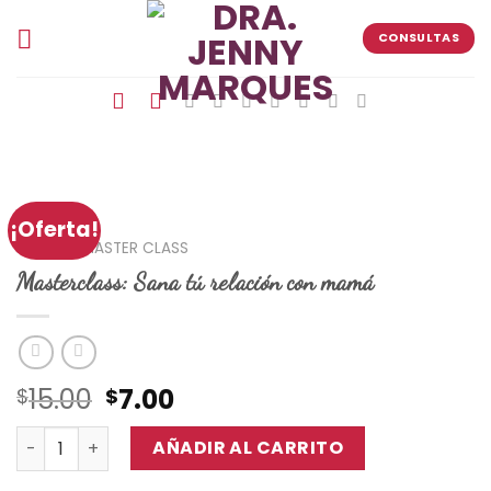
Skip
to
CONSULTAS
content
¡Oferta!
INICIO
/
MASTER CLASS
Masterclass: Sana tú relación con mamá
15.00
El
7.00
El
$
$
precio
precio
Masterclass: Sana tú relación con mamá cantidad
original
actual
AÑADIR AL CARRITO
era:
es: