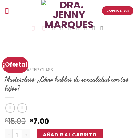
Skip
to
CONSULTAS
content
¡Oferta!
INICIO
/
MASTER CLASS
Masterclass: ¿Cómo hablar de sexualidad con tus
hijos?
El
El
15.00
7.00
$
$
precio
precio
Masterclass: ¿Cómo hablar de sexualidad con tus hijos?
original
actual
AÑADIR AL CARRITO