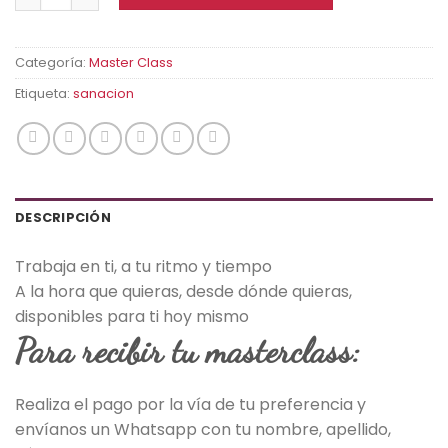
era:
es:
$15.00.
$7.00.
Categoría:
Master Class
Etiqueta:
sanacion
DESCRIPCIÓN
Trabaja en ti, a tu ritmo y tiempo
A la hora que quieras, desde dónde quieras,
disponibles para ti hoy mismo
Para recibir tu masterclass:
Realiza el pago por la vía de tu preferencia y
envíanos un Whatsapp con tu nombre, apellido,