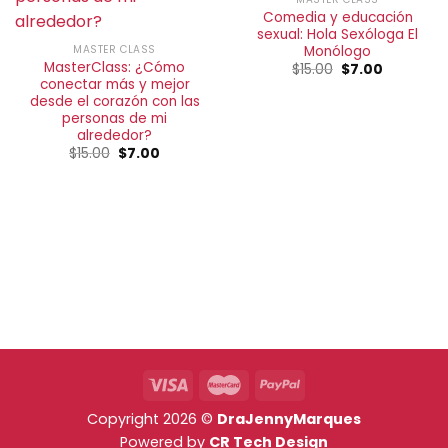
Comedia y educación
sexual: Hola Sexóloga El
Monólogo
MASTER CLASS
MasterClass: ¿Cómo
El
El
$
15.00
$
7.00
precio
precio
conectar más y mejor
original
actual
desde el corazón con las
era:
es:
personas de mi
$15.00.
$7.00.
alrededor?
El
El
$
15.00
$
7.00
precio
precio
original
actual
era:
es:
$15.00.
$7.00.
Copyright 2026 ©
DraJennyMarques
Powered by
CR Tech Design