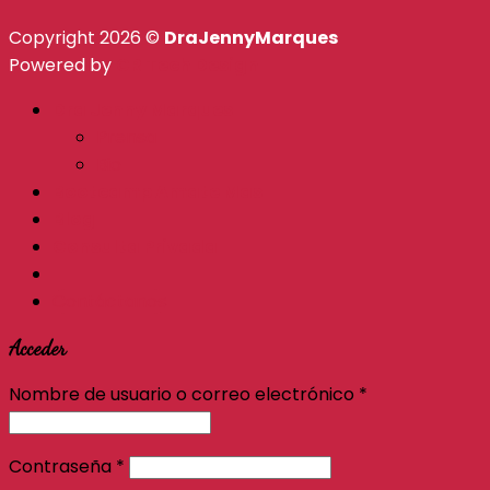
Copyright 2026 ©
DraJennyMarques
Powered by
CR Tech Design
Dra Jenny Marques
Prensa
Bio
Bootcamp Amate Mas
Blog
Consulta Privada
Contáctanos
Acceder
Nombre de usuario o correo electrónico
*
Contraseña
*