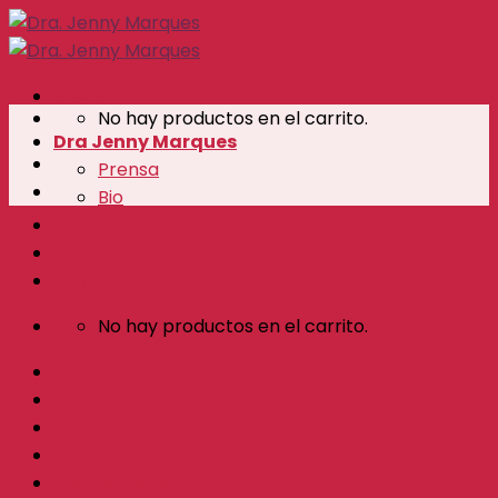
Skip
to
content
Menú
No hay productos en el carrito.
Dra Jenny Marques
Prensa
Bio
Bootcamp Amate Mas
Blog
Consulta Privada
No hay productos en el carrito.
Contáctanos