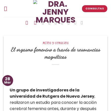
Skip
to
CONSULTAS
content
MITOS Y CONSEJOS
El orgasmo femenino a través de resonancias
magnéticas
28
Mar
Un grupo de investigadores de la
universidad de Rutgers de Nueva Jersey
,
realizaron un estudio para conocer la acción
cerebral femenina antes, durante y después