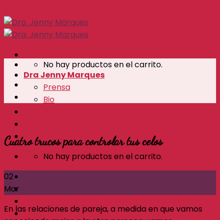
Skip to content
Menú
No hay productos en el carrito.
Dra Jenny Marques
Prensa
Bio
Bootcamp Amate Mas
Mitos y consejos
Blog
Consulta Privada
Cuatro trucos para controlar tus celos
No hay productos en el carrito.
02
Mar
En las relaciones de pareja, a medida en que vamos