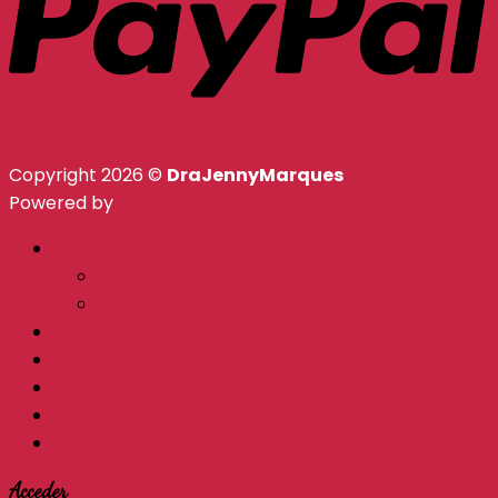
Copyright 2026 ©
DraJennyMarques
Powered by
CR Tech Design
Dra Jenny Marques
Prensa
Bio
Bootcamp Amate Mas
Blog
Consulta Privada
Contáctanos
Acceder