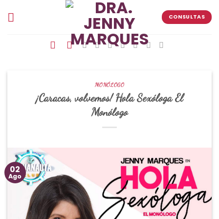
Skip
to
CONSULTAS
content
MONÓLOGO
¡Caracas, volvemos! Hola Sexóloga El
Monólogo
02
Ago