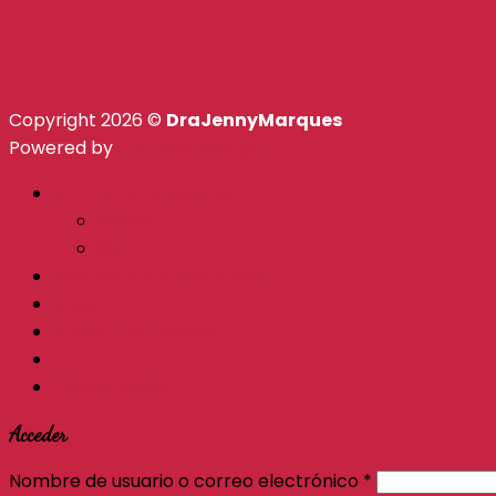
Copyright 2026 ©
DraJennyMarques
Powered by
CR Tech Design
Dra Jenny Marques
Prensa
Bio
Bootcamp Amate Mas
Blog
Consulta Privada
Contáctanos
Acceder
Nombre de usuario o correo electrónico
*