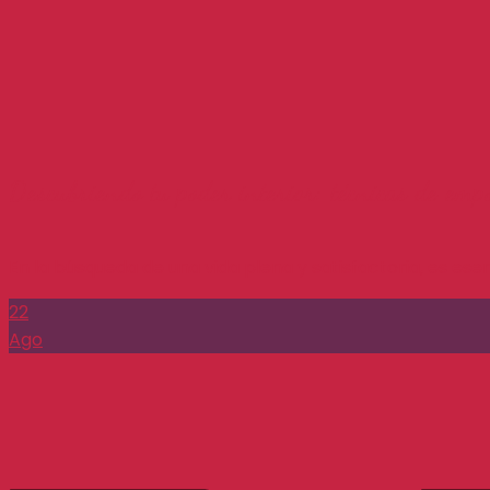
Descubriendo tu poder interior: técnicas de emp
En la búsqueda de una vida plena y satisfactoria, es esenci
22
Ago