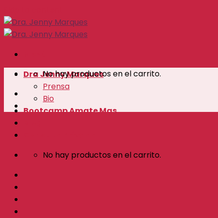
Skip to content
Menú
No hay productos en el carrito.
Dra Jenny Marques
Prensa
Bio
Bootcamp Amate Mas
Blog
Consulta Privada
No hay productos en el carrito.