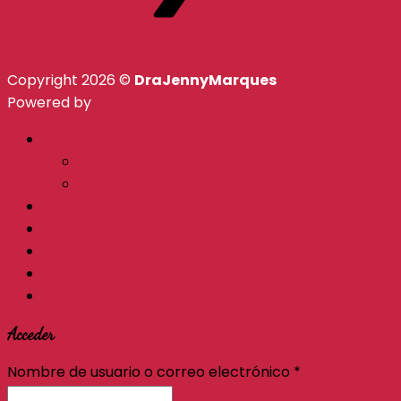
Copyright 2026 ©
DraJennyMarques
Powered by
CR Tech Design
Dra Jenny Marques
Prensa
Bio
Bootcamp Amate Mas
Blog
Consulta Privada
Contáctanos
Acceder
Nombre de usuario o correo electrónico
*