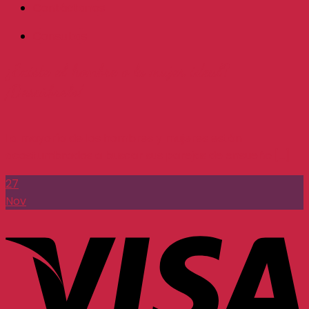
Contáctanos
Consultas
¿Existe el hombre o la mujer ideal?
¡Descúbrelo!
La mayoría de los hombres y mujeres están
acostumbrados a buscar sus parejas de ensueño [...]
27
Nov