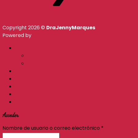
Copyright 2026 ©
DraJennyMarques
Powered by
CR Tech Design
Dra Jenny Marques
Prensa
Bio
Bootcamp Amate Mas
Blog
Consulta Privada
Contáctanos
Acceder
Nombre de usuario o correo electrónico
*