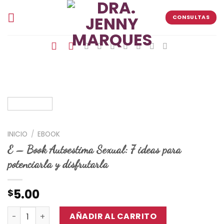
Skip
to
CONSULTAS
content
INICIO
/
EBOOK
E – Book Autoestima Sexual: 7 ideas para
potenciarla y disfrutarla
5.00
$
E - Book Autoestima Sexual: 7 ideas para potenciarla y d
AÑADIR AL CARRITO